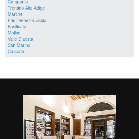
Campania
Trentino Alto Adige
Marche
Friuli Venezia Giulia
Basilicata
Molise
Valle D'aosta
San Marino
Calabria